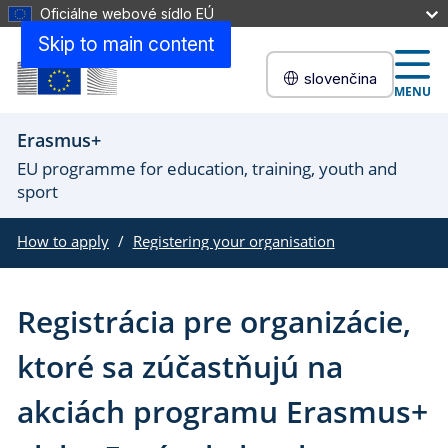
Oficiálne webové sídlo EÚ
Skip to main content
slovenčina
MENU
Erasmus+
EU programme for education, training, youth and
sport
How to apply
Registering your organisation
Registrácia pre organizácie,
ktoré sa zúčastňujú na
akciách programu Erasmus+