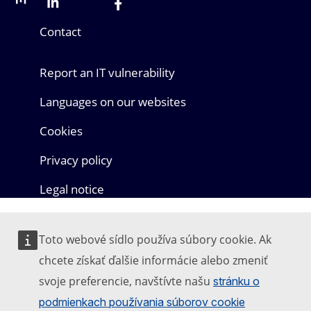
Mastodon
LinkedIn
Bluesky
Facebook
Youtube
Other networks
Contact
Report an IT vulnerability
Languages on our websites
Cookies
Privacy policy
Legal notice
Toto webové sídlo používa súbory cookie. Ak
chcete získať ďalšie informácie alebo zmeniť
svoje preferencie, navštívte našu
stránku o
podmienkach používania súborov cookie