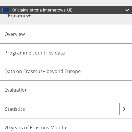
Skip to main content
Broszury i statystyki dotyczące programu
Oficjalna strona internetowa UE
Erasmus+
Overview
Programme countries data
Data on Erasmus+ beyond Europe
Language:
polski
Menu
Evaluation
Erasmus+
EU programme for education, training, youth and sport
Statistics
Zamknij
You are here:
20 years of Erasmus Mundus
Home