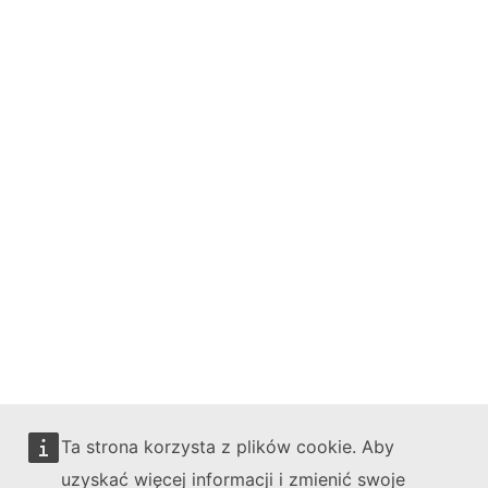
Bluesky
Facebook
Youtube
Other networks
Contact
Report an IT vulnerability
Languages on our websites
Cookies
Privacy policy
Legal notice
Ta strona korzysta z plików cookie. Aby
uzyskać więcej informacji i zmienić swoje