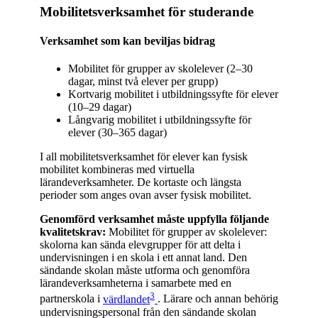
Mobilitetsverksamhet för studerande
Verksamhet som kan beviljas bidrag
Mobilitet för grupper av skolelever (2–30
dagar, minst två elever per grupp)
Kortvarig mobilitet i utbildningssyfte för elever
(10–29 dagar)
Långvarig mobilitet i utbildningssyfte för
elever (30–365 dagar)
I all mobilitetsverksamhet för elever kan fysisk
mobilitet kombineras med virtuella
lärandeverksamheter. De kortaste och längsta
perioder som anges ovan avser fysisk mobilitet.
Genomförd verksamhet måste uppfylla följande
kvalitetskrav:
Mobilitet för grupper av skolelever:
skolorna kan sända elevgrupper för att delta i
undervisningen i en skola i ett annat land. Den
sändande skolan måste utforma och genomföra
lärandeverksamheterna i samarbete med en
3
partnerskola i
värdlandet
. Lärare och annan behörig
undervisningspersonal från den sändande skolan