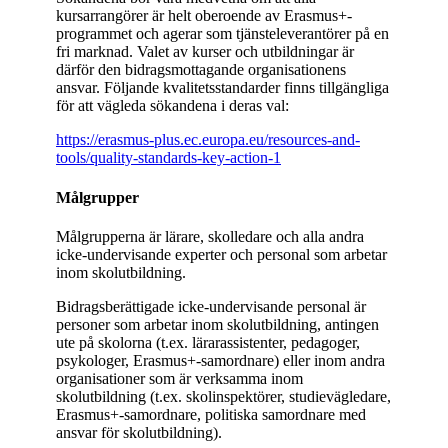
kursarrangörer är helt oberoende av Erasmus+-
programmet och agerar som tjänsteleverantörer på en
fri marknad. Valet av kurser och utbildningar är
därför den bidragsmottagande organisationens
ansvar. Följande kvalitetsstandarder finns tillgängliga
för att vägleda sökandena i deras val:
https://erasmus-plus.ec.europa.eu/resources-and-
tools/quality-standards-key-action-1
Målgrupper
Målgrupperna är lärare, skolledare och alla andra
icke-undervisande experter och personal som arbetar
inom skolutbildning.
Bidragsberättigade icke-undervisande personal är
personer som arbetar inom skolutbildning, antingen
ute på skolorna (t.ex. lärarassistenter, pedagoger,
psykologer, Erasmus+-samordnare) eller inom andra
organisationer som är verksamma inom
skolutbildning (t.ex. skolinspektörer, studievägledare,
Erasmus+-samordnare, politiska samordnare med
ansvar för skolutbildning).