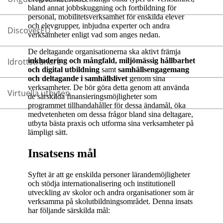
bland annat jobbskuggning och fortbildning för
personal, mobilitetsverksamhet för enskilda elever
och elevgrupper, inbjudna experter och andra
DiscoverEU
verksamheter enligt vad som anges nedan.
De deltagande organisationerna ska aktivt främja
inkludering och mångfald, miljömässig hållbarhet
Idrottstränare
och digital utbildning
samt
samhällsengagemang
och deltagande i samhällslivet
genom sina
verksamheter. De bör göra detta genom att använda
Virtuella utbyten
de särskilda finansieringsmöjligheter som
programmet tillhandahåller för dessa ändamål, öka
medvetenheten om dessa frågor bland sina deltagare,
utbyta bästa praxis och utforma sina verksamheter på
lämpligt sätt.
Insatsens mål
Syftet är att ge enskilda personer lärandemöjligheter
och stödja internationalisering och institutionell
utveckling av skolor och andra organisationer som är
verksamma på skolutbildningsområdet. Denna insats
har följande särskilda mål: