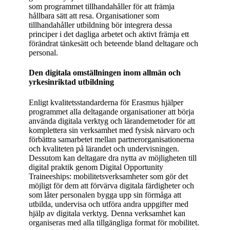
som programmet tillhandahåller för att främja
hållbara sätt att resa. Organisationer som
tillhandahåller utbildning bör integrera dessa
principer i det dagliga arbetet och aktivt främja ett
förändrat tänkesätt och beteende bland deltagare och
personal.
Den digitala omställningen inom allmän och
yrkesinriktad utbildning
Enligt kvalitetsstandarderna för Erasmus hjälper
programmet alla deltagande organisationer att börja
använda digitala verktyg och lärandemetoder för att
komplettera sin verksamhet med fysisk närvaro och
förbättra samarbetet mellan partnerorganisationerna
och kvaliteten på lärandet och undervisningen.
Dessutom kan deltagare dra nytta av möjligheten till
digital praktik genom Digital Opportunity
Traineeships: mobilitetsverksamheter som gör det
möjligt för dem att förvärva digitala färdigheter och
som låter personalen bygga upp sin förmåga att
utbilda, undervisa och utföra andra uppgifter med
hjälp av digitala verktyg. Denna verksamhet kan
organiseras med alla tillgängliga format för mobilitet.