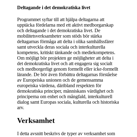
Deltagande i det demokratiska livet
Programmet syftar till att hjälpa deltagarna att
upptäcka fördelarna med ett aktivt medborgarskap
och deltagande i det demokratiska livet. De
mobilitetsverksamheter som stöds bör stärka
deltagarnas förmåga att delta i olika samhällssfärer
samt utveckla deras sociala och interkulturella
kompetens, kritiskt tänkande och mediekompetens.
Om möjligt bör projekten ge möjligheter att delta i
det demokratiska livet och att engagera sig socialt
och medborgerligt genom formellt eller icke-formellt
lärande. De bör även förbättra deltagarnas förståelse
av Europeiska unionen och de gemensamma
europeiska värdena, däribland respekten för
demokratiska principer, människans värdighet och
principerna om enhet och mångfald, interkulturell
dialog samt Europas sociala, kulturella och historiska
arv.
Verksamhet
I detta avsnitt beskrivs de typer av verksamhet som