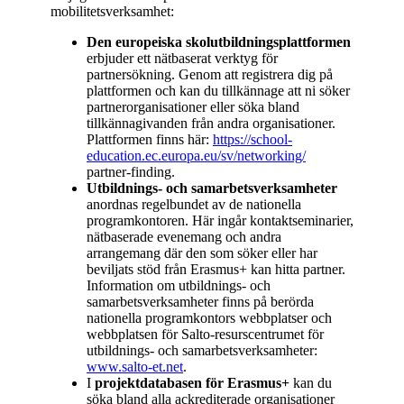
mobilitetsverksamhet:
Den europeiska skolutbildningsplattformen
erbjuder ett nätbaserat verktyg för
partnersökning. Genom att registrera dig på
plattformen och kan du tillkännage att ni söker
partnerorganisationer eller söka bland
tillkännagivanden från andra organisationer.
Plattformen finns här:
https://school-
education.ec.europa.eu/sv/networking/
partner-finding.
Utbildnings- och samarbetsverksamheter
anordnas regelbundet av de nationella
programkontoren. Här ingår kontaktseminarier,
nätbaserade evenemang och andra
arrangemang där den som söker eller har
beviljats stöd från Erasmus+ kan hitta partner.
Information om utbildnings- och
samarbetsverksamheter finns på berörda
nationella programkontors webbplatser och
webbplatsen för Salto-resurscentrumet för
utbildnings- och samarbetsverksamheter:
www.salto-et.net
.
I
projektdatabasen för Erasmus+
kan du
söka bland alla ackrediterade organisationer