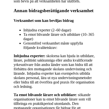
som bevis på att verksamheten har slutförts.
Annan bidragsberättigande verksamhet
Verksamhet som kan beviljas bidrag
Inbjudna experter (2–60 dagar)
Ta emot blivande lärare och utbildare (10–365
dagar)
Genomförd verksamhet måste uppfylla
följande kvalitetskrav:
Inbjudna experter:
skolorna kan bjuda in utbildare,
lärare, politiskt sakkunniga eller andra kvalificerade
yrkesutövare från andra länder som kan bidra till att
förbättra den mottagande skolans undervisning och
lärande. Inbjudna experter kan exempelvis utbilda
skolans personal, lära ut nya undervisningsmetoder
eller bidra till att överföra god praxis för organisation
och ledning.
Ta emot blivande lärare och utbildare
: sökande
organisationer kan ta emot blivande lärare som vill
tillbringa en praktikperiod utomlands. Den
mottagande organisationen får bidrag för att