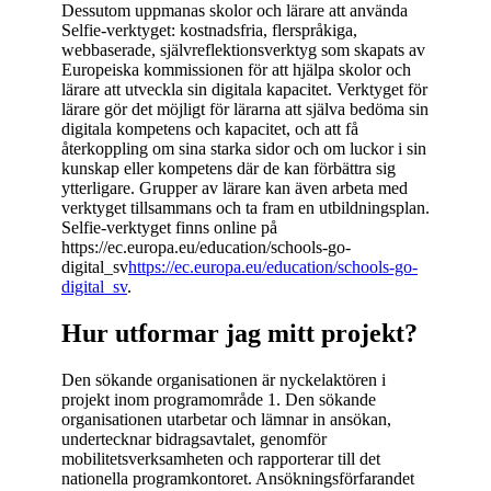
Dessutom uppmanas skolor och lärare att använda
Selfie-verktyget: kostnadsfria, flerspråkiga,
webbaserade, självreflektionsverktyg som skapats av
Europeiska kommissionen för att hjälpa skolor och
lärare att utveckla sin digitala kapacitet. Verktyget för
lärare gör det möjligt för lärarna att själva bedöma sin
digitala kompetens och kapacitet, och att få
återkoppling om sina starka sidor och om luckor i sin
kunskap eller kompetens där de kan förbättra sig
ytterligare. Grupper av lärare kan även arbeta med
verktyget tillsammans och ta fram en utbildningsplan.
Selfie-verktyget finns online på
https://ec.europa.eu/education/schools-go-
digital_sv
https://ec.europa.eu/education/schools-go-
digital_sv
.
Hur utformar jag mitt projekt?
Den sökande organisationen är nyckelaktören i
projekt inom programområde 1. Den sökande
organisationen utarbetar och lämnar in ansökan,
undertecknar bidragsavtalet, genomför
mobilitetsverksamheten och rapporterar till det
nationella programkontoret. Ansökningsförfarandet