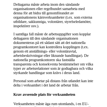
Deltagarna måste arbeta inom den sändande
organisationen eller regelbundet samarbeta med
denna för att bidra till genomförandet av
organisationens kärnverksamheter (t.ex. som externa
utbildare, sakkunniga, volontärer, styrelseledamöter,
inspektörer osv.).
I samtliga fall måste de arbetsuppgifter som kopplar
deltagaren till den sändande organisationen
dokumenteras på ett sådant sätt att det nationella
programkontoret kan kontrollera kopplingen (t.ex.
genom ett anställnings- eller volontäravtal,
arbetsbeskrivningar eller liknande handlingar). De
nationella programkontoren ska fastställa
transparenta och konsekventa bestämmelser om vilka
typer av arbetsrelationer som är godtagbara och vilka
styrkande handlingar som krävs i deras land.
Personal som arbetar på distans från utlandet kan inte
delta i verksamhet i det land de arbetar från.
Krav avseende plats för verksamheten
Verksamheten måste äga rum utomlands, i en EU-