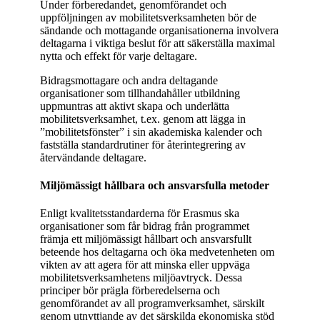
Under förberedandet, genomförandet och
uppföljningen av mobilitetsverksamheten bör de
sändande och mottagande organisationerna involvera
deltagarna i viktiga beslut för att säkerställa maximal
nytta och effekt för varje deltagare.
Bidragsmottagare och andra deltagande
organisationer som tillhandahåller utbildning
uppmuntras att aktivt skapa och underlätta
mobilitetsverksamhet, t.ex. genom att lägga in
”mobilitetsfönster” i sin akademiska kalender och
fastställa standardrutiner för återintegrering av
återvändande deltagare.
Miljömässigt hållbara och ansvarsfulla metoder
Enligt kvalitetsstandarderna för Erasmus ska
organisationer som får bidrag från programmet
främja ett miljömässigt hållbart och ansvarsfullt
beteende hos deltagarna och öka medvetenheten om
vikten av att agera för att minska eller uppväga
mobilitetsverksamhetens miljöavtryck. Dessa
principer bör prägla förberedelserna och
genomförandet av all programverksamhet, särskilt
genom utnyttjande av det särskilda ekonomiska stöd