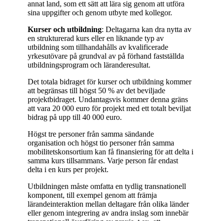
annat land, som ett sätt att lära sig genom att utföra
sina uppgifter och genom utbyte med kollegor.
Kurser och utbildning
: Deltagarna kan dra nytta av
en strukturerad kurs eller en liknande typ av
utbildning som tillhandahålls av kvalificerade
yrkesutövare på grundval av på förhand fastställda
utbildningsprogram och läranderesultat.
Det totala bidraget för kurser och utbildning kommer
att begränsas till högst 50 % av det beviljade
projektbidraget. Undantagsvis kommer denna gräns
att vara 20 000 euro för projekt med ett totalt beviljat
bidrag på upp till 40 000 euro.
Högst tre personer från samma sändande
organisation och högst tio personer från samma
mobilitetskonsortium kan få finansiering för att delta i
samma kurs tillsammans. Varje person får endast
delta i en kurs per projekt.
Utbildningen måste omfatta en tydlig transnationell
komponent, till exempel genom att främja
lärandeinteraktion mellan deltagare från olika länder
eller genom integrering av andra inslag som innebär