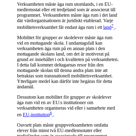
Verksamheten måste äga rum utomlands, i en EU-
medlemsstat eller ett tredjeland som är associerat till
programmet. Verksamheten måste äga rum i det land
där värdorganisationen är juridiskt etablerad. Varje
7
mobilitetsverksamhet får endast äga rum i ett
land
.
Mobilitet för grupper av skolelever måste äga rum
vid en mottagande skola. I undantagsfall kan
verksamheten äga rum på en annan plats i den
mottagande skolans land, om det är motiverat på
grund av innehållet i och kvaliteten på verksamheten.
I detta fall kommer deltagarnas resor från den
mottagande skolan till denna andra plats inte att
betraktas som transnationell mobilitetsverksamhet.
Ytterligare medel kan därför inte begäras för detta
ändamål.
Dessutom kan mobilitet för grupper av skolelever
äga rum vid en av EU:s institutioner om
verksamheten organiseras vid eller i samarbete med
8
en
EU-institution
.
Oavsett plats måste gruppverksamheten omfatta
elever från minst två EU-medlemsstater eller
tredjeländer som är associerade till programmet.