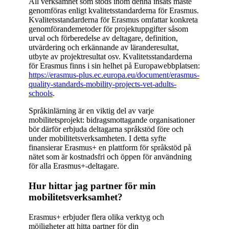
All verksamhet som stöds inom denna insats måste
genomföras enligt kvalitetsstandarderna för Erasmus.
Kvalitetsstandarderna för Erasmus omfattar konkreta
genomförandemetoder för projektuppgifter såsom
urval och förberedelse av deltagare, definition,
utvärdering och erkännande av läranderesultat,
utbyte av projektresultat osv. Kvalitetsstandarderna
för Erasmus finns i sin helhet på Europawebbplatsen:
https://erasmus-plus.ec.europa.eu/document/erasmus-
quality-standards-mobility-projects-vet-adults-
schools
.
Språkinlärning är en viktig del av varje
mobilitetsprojekt: bidragsmottagande organisationer
bör därför erbjuda deltagarna språkstöd före och
under mobilitetsverksamheten. I detta syfte
finansierar Erasmus+ en plattform för språkstöd på
nätet som är kostnadsfri och öppen för användning
för alla Erasmus+-deltagare.
Hur hittar jag partner för min
mobilitetsverksamhet?
Erasmus+ erbjuder flera olika verktyg och
möjligheter att hitta partner för din