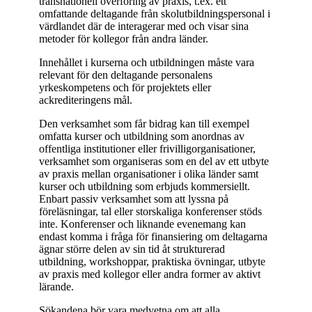
transnationell överföring av praxis, t.ex. ett
omfattande deltagande från skolutbildningspersonal i
värdlandet där de interagerar med och visar sina
metoder för kollegor från andra länder.
Innehållet i kurserna och utbildningen måste vara
relevant för den deltagande personalens
yrkeskompetens och för projektets eller
ackrediteringens mål.
Den verksamhet som får bidrag kan till exempel
omfatta kurser och utbildning som anordnas av
offentliga institutioner eller frivilligorganisationer,
verksamhet som organiseras som en del av ett utbyte
av praxis mellan organisationer i olika länder samt
kurser och utbildning som erbjuds kommersiellt.
Enbart passiv verksamhet som att lyssna på
föreläsningar, tal eller storskaliga konferenser stöds
inte. Konferenser och liknande evenemang kan
endast komma i fråga för finansiering om deltagarna
ägnar större delen av sin tid åt strukturerad
utbildning, workshoppar, praktiska övningar, utbyte
av praxis med kollegor eller andra former av aktivt
lärande.
Sökandena bör vara medvetna om att alla