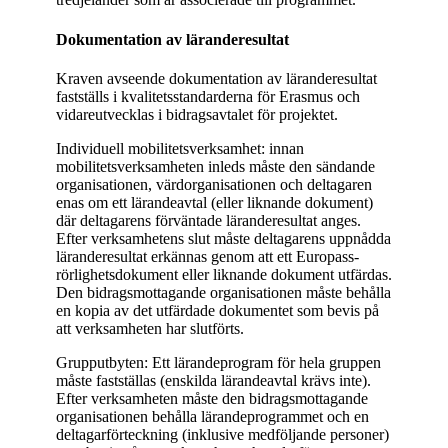
Dokumentation av läranderesultat
Kraven avseende dokumentation av läranderesultat
fastställs i kvalitetsstandarderna för Erasmus och
vidareutvecklas i bidragsavtalet för projektet.
Individuell mobilitetsverksamhet: innan
mobilitetsverksamheten inleds måste den sändande
organisationen, värdorganisationen och deltagaren
enas om ett lärandeavtal (eller liknande dokument)
där deltagarens förväntade läranderesultat anges.
Efter verksamhetens slut måste deltagarens uppnådda
läranderesultat erkännas genom att ett Europass-
rörlighetsdokument eller liknande dokument utfärdas.
Den bidragsmottagande organisationen måste behålla
en kopia av det utfärdade dokumentet som bevis på
att verksamheten har slutförts.
Grupputbyten: Ett lärandeprogram för hela gruppen
måste fastställas (enskilda lärandeavtal krävs inte).
Efter verksamheten måste den bidragsmottagande
organisationen behålla lärandeprogrammet och en
deltagarförteckning (inklusive medföljande personer)