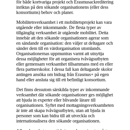
för både kortvariga projekt och Erasmusackreditering
inriktas på den sökande organisationens (eller dess
konsortiums) behov och planer.
Mobilitetsverksamhet i ett mobilitetsprojekt kan vara
utgående eller inkommande. De flesta typer av
tillgänglig verksamhet är utgående mobilitet. Detta
innebär att den sökande organisationen agerar som
en sändande organisation: den väljer ut deltagare och
sänder dem till en värdorganisation utomlands.
Organisationernas uppmuntras varmt att utnyttja
dessa möjligheter för att organisera tvåvägsutbyten
eller gemensam verksamhet tillsammans med en eller
flera partnerskolor. I dessa fall kan deltagande skolor
antingen ansöka om bidrag från Erasmus+ på egen
hand eller ansluta sig till ett befintligt konsortium.
Det finns dessutom särskilda typer av inkommande
verksamhet där sökande organisationer ges möjlighet
att bjuda in experter eller blivande lärare till
organisationen. Syftet med mottagningsverksamheten
är inte att skapa tvåvägsutbyten, utan att bjuda in
personer som kan bidra till att utveckla och
internationalisera den sökande organisationen.