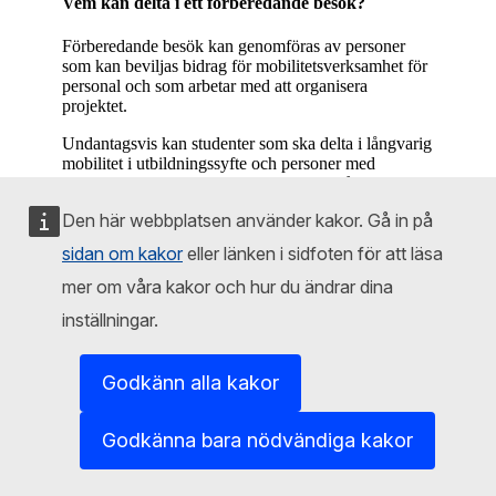
Vem kan delta i ett förberedande besök?
Förberedande besök kan genomföras av personer
som kan beviljas bidrag för mobilitetsverksamhet för
personal och som arbetar med att organisera
projektet.
Undantagsvis kan studenter som ska delta i långvarig
mobilitet i utbildningssyfte och personer med
begränsade möjligheter som ska delta i någon
aktivitet delta i förberedande besök som rör deras
Den här webbplatsen använder kakor. Gå in på
verksamheter.
sidan om kakor
eller länken i sidfoten för att läsa
Högst tre personer kan delta i ett förberedande besök.
mer om våra kakor och hur du ändrar dina
Var kan förberedande besök äga rum?
inställningar.
Förberedande besök äger rum i den blivande
värdorganisationens lokaler eller på någon annan
Godkänn alla kakor
plats där det planeras att mobilitetsverksamhet ska
äga rum. De regler som gäller på platser för
mobilitetsverksamhet för personal och studerande
Godkänna bara nödvändiga kakor
gäller även för förberedande besök med koppling till
dessa verksamheter.