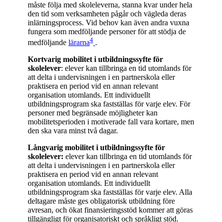
måste följa med skoleleverna, stanna kvar under hela
den tid som verksamheten pågår och vägleda deras
inlärningsprocess. Vid behov kan även andra vuxna
fungera som medföljande personer för att stödja de
4
medföljande
lärarna
.
Kortvarig mobilitet i utbildningssyfte för
skolelever
: elever kan tillbringa en tid utomlands för
att delta i undervisningen i en partnerskola eller
praktisera en period vid en annan relevant
organisation utomlands. Ett individuellt
utbildningsprogram ska fastställas för varje elev. För
personer med begränsade möjligheter kan
mobilitetsperioden i motiverade fall vara kortare, men
den ska vara minst två dagar.
Långvarig mobilitet i utbildningssyfte för
skolelever:
elever kan tillbringa en tid utomlands för
att delta i undervisningen i en partnerskola eller
praktisera en period vid en annan relevant
organisation utomlands. Ett individuellt
utbildningsprogram ska fastställas för varje elev. Alla
deltagare måste ges obligatorisk utbildning före
avresan, och ökat finansieringsstöd kommer att göras
tillgängligt för organisatoriskt och språkligt stöd.