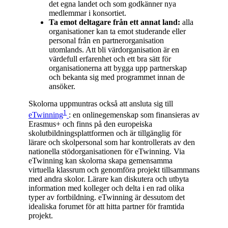
det egna landet och som godkänner nya
medlemmar i konsortiet.
Ta emot deltagare från ett annat land:
alla
organisationer kan ta emot studerande eller
personal från en partnerorganisation
utomlands. Att bli värdorganisation är en
värdefull erfarenhet och ett bra sätt för
organisationerna att bygga upp partnerskap
och bekanta sig med programmet innan de
ansöker.
Skolorna uppmuntras också att ansluta sig till
1
eTwinning
: en onlinegemenskap som finansieras av
Erasmus+ och finns på den europeiska
skolutbildningsplattformen och är tillgänglig för
lärare och skolpersonal som har kontrollerats av den
nationella stödorganisationen för eTwinning. Via
eTwinning kan skolorna skapa gemensamma
virtuella klassrum och genomföra projekt tillsammans
med andra skolor. Lärare kan diskutera och utbyta
information med kolleger och delta i en rad olika
typer av fortbildning. eTwinning är dessutom det
idealiska forumet för att hitta partner för framtida
projekt.