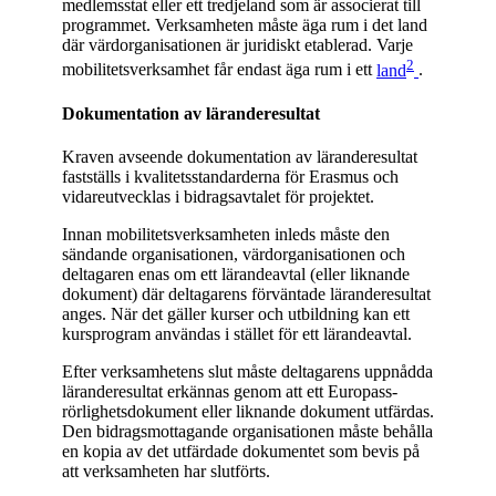
medlemsstat eller ett tredjeland som är associerat till
programmet. Verksamheten måste äga rum i det land
där värdorganisationen är juridiskt etablerad. Varje
2
mobilitetsverksamhet får endast äga rum i ett
land
.
Dokumentation av läranderesultat
Kraven avseende dokumentation av läranderesultat
fastställs i kvalitetsstandarderna för Erasmus och
vidareutvecklas i bidragsavtalet för projektet.
Innan mobilitetsverksamheten inleds måste den
sändande organisationen, värdorganisationen och
deltagaren enas om ett lärandeavtal (eller liknande
dokument) där deltagarens förväntade läranderesultat
anges. När det gäller kurser och utbildning kan ett
kursprogram användas i stället för ett lärandeavtal.
Efter verksamhetens slut måste deltagarens uppnådda
läranderesultat erkännas genom att ett Europass-
rörlighetsdokument eller liknande dokument utfärdas.
Den bidragsmottagande organisationen måste behålla
en kopia av det utfärdade dokumentet som bevis på
att verksamheten har slutförts.