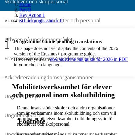
Skolelever och skolpersonal
Home
Part B
Key Action 1
Vuxenutbildning – studenter och personal
School pupils and staff
Utbyten på ungdomsområdet
Programme Guide pending translations
This page does not yet display the contents of the 2026
version of the Erasmus+ programme guide.
Erasmusackreditering (ungdomsområdet)
However, you can
download the full guide for 2026 in PDF
in your chosen language.
Ackrediterade ungdomsorganisationer
Mobilitetsverksamhet för elever
och personal inom skolutbildning
Ungdomsutbyten
Denna insats stöder skolor och andra organisationer
som är verksamma inom skolutbildning och som vill
Ungdomsledare
anordna mobilitetsverksamhet i utbildningssyfte för
Footnote
skolelever och skolpersonal.
Ungdomsverksamhet
Programmet stöder många olika typer av verksamhet,