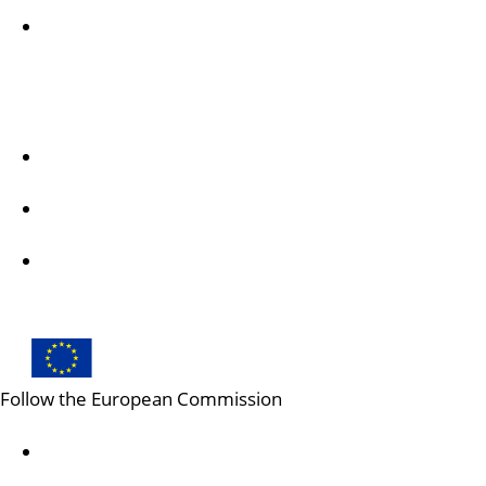
Informacje na temat departamentu i dane
kontaktowe
Follow us
Erasmus + on Facebook
Erasmus + on Instagram
Erasmus + on X
Follow the European Commission
Mastodon