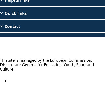
EAC
Helpful links
Footer
Quick links
Contact
Erasmus+
This site is managed by the European Commission,
Directorate-General for Education, Youth, Sport and
Culture
Accessibility statement
O nas