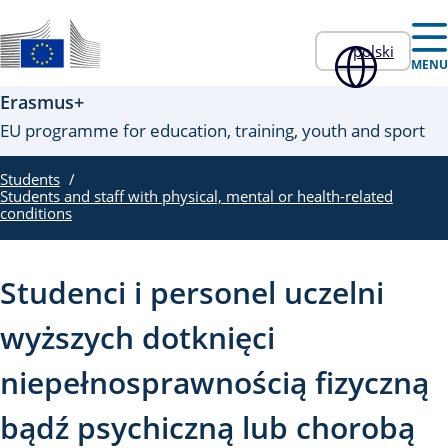
Skip to main content
polski
Oficjalna strona internetowa UE
MENU
Erasmus+
EU programme for education, training, youth and sport
Students
Students and staff with physical, mental or health-related
conditions
Studenci i personel uczelni
wyższych dotknięci
niepełnosprawnością fizyczną
bądź psychiczną lub chorobą