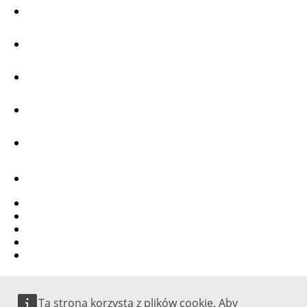
LinkedIn
Bluesky
Facebook
Youtube
Other networks
Contact
Report an IT vulnerability
Languages on our websites
Cookies
Privacy policy
Legal notice
Ta strona korzysta z plików cookie. Aby