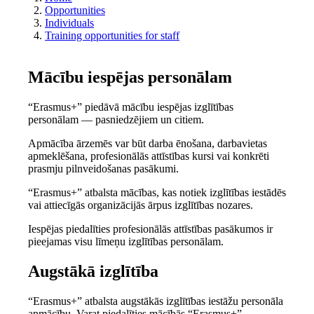
Opportunities
Individuals
Training opportunities for staff
Mācību iespējas personālam
“Erasmus+” piedāvā mācību iespējas izglītības
personālam — pasniedzējiem un citiem.
Apmācība ārzemēs var būt darba ēnošana, darbavietas
apmeklēšana, profesionālās attīstības kursi vai konkrēti
prasmju pilnveidošanas pasākumi.
“Erasmus+” atbalsta mācības, kas notiek izglītības iestādēs
vai attiecīgās organizācijās ārpus izglītības nozares.
Iespējas piedalīties profesionālās attīstības pasākumos ir
pieejamas visu līmeņu izglītības personālam.
Augstākā izglītība
“Erasmus+” atbalsta augstākās izglītības iestāžu personāla
apmācību. Varat piedalīties mācībās “Erasmus+”