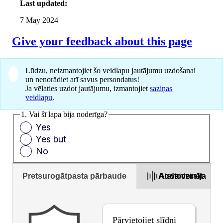
Last updated:
7 May 2024
Give your feedback about this page
Lūdzu, neizmantojiet šo veidlapu jautājumu uzdošanai
un nenorādiet arī savus persondatus!
Ja vēlaties uzdot jautājumu, izmantojiet
saziņas
veidlapu
.
1. Vai šī lapa bija noderīga?
Yes
Yes but
No
Pretsurogātpasta pārbaude
Audioversija
Atsvaidzināt
Pārvietojiet slīdni