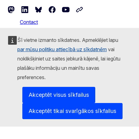
Mastodon
LinkedIn
Bluesky
Facebook
Youtube
Other networks
Contact
Report an IT vulnerability
Šī vietne izmanto sīkdatnes. Apmeklējiet lapu
par mūsu politiku attiecībā uz sīkdatnēm
vai
Languages on our websites
noklikšķiniet uz saites jebkurā kājenē, lai iegūtu
Cookies
plašāku informāciju un mainītu savas
Privacy policy
preferences.
Legal notice
Akceptēt visus sīkfailus
Akceptēt tikai svarīgākos sīkfailus