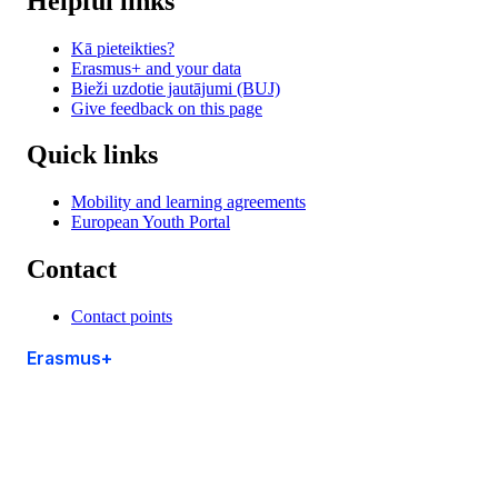
Helpful links
Kā pieteikties?
Erasmus+ and your data
Bieži uzdotie jautājumi (BUJ)
Give feedback on this page
Quick links
Mobility and learning agreements
European Youth Portal
Contact
Contact points
Erasmus+
This site is managed by the European Commission,
Directorate-General for Education, Youth, Sport and
Culture
Accessibility statement