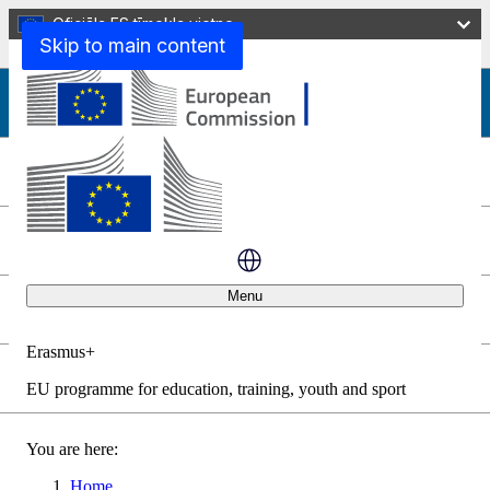
Oficiāla ES tīmekļa vietne
Darbiniekiem (apmācība)
Skip to main content
Darbiniekiem (apmācība)
Augstākā izglītība
Skolu izglītība
Menu
Profesionālā izglītība un apmācība
Erasmus+
Pieaugušo izglītība
EU programme for education, training, youth and sport
Aizvērt
You are here:
Home