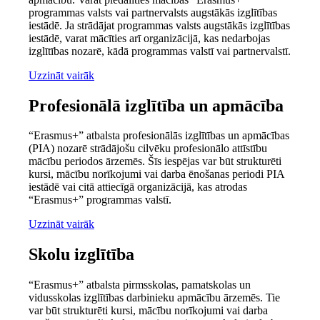
programmas valsts vai partnervalsts augstākās izglītības
iestādē. Ja strādājat programmas valsts augstākās izglītības
iestādē, varat mācīties arī organizācijā, kas nedarbojas
izglītības nozarē, kādā programmas valstī vai partnervalstī.
Uzzināt vairāk
Profesionālā izglītība un apmācība
“Erasmus+” atbalsta profesionālās izglītības un apmācības
(PIA) nozarē strādājošu cilvēku profesionālo attīstību
mācību periodos ārzemēs. Šīs iespējas var būt strukturēti
kursi, mācību norīkojumi vai darba ēnošanas periodi PIA
iestādē vai citā attiecīgā organizācijā, kas atrodas
“Erasmus+” programmas valstī.
Uzzināt vairāk
Skolu izglītība
“Erasmus+” atbalsta pirmsskolas, pamatskolas un
vidusskolas izglītības darbinieku apmācību ārzemēs. Tie
var būt strukturēti kursi, mācību norīkojumi vai darba