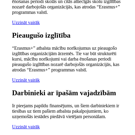
ēnošanas periodi skolās un citās attiecīgās skolu izglītības
nozarē darbojošās organizācijās, kas atrodas “Erasmus+”
programmas valstī.
Uzzināt vairāk
Pieaugušo izglītība
“Erasmus+” atbalsta mācību norīkojumus uz pieaugošo
izglītības organizācijām ārzemēs. Tie var būt strukturēti
kursi, mācību norīkojumi vai darba ēnošanas periodi
pieaugušo izglītības nozarē darbojošās organizācijās, kas
atrodas “Erasmus+” programmas valstī.
Uzzināt vairāk
Darbinieki ar īpašām vajadzībām
Ir pieejams papildu finansējums, un šiem darbiniekiem ir
tiesības uz tiem pašiem atbalsta pakalpojumiem, ko
uzņemošās iestādes piedāvā vietējam personālam.
Uzzināt vairāk