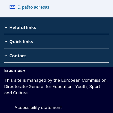
E. pašto adresas
EAC
Helpful links
Footer
Quick links
Contact
Erasmus+
This site is managed by the European Commission,
Directorate-General for Education, Youth, Sport
and Culture
Accessibility statement