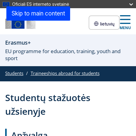
Oficiali ES interneto svetainė
Skip to main content
lietuvių
MENU
Erasmus+
EU programme for education, training, youth and
sport
Students
Traineeships abroad for students
Studentų stažuotės
užsienyje
Apžvalga