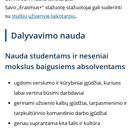
Savo „Erasmus+“ stažuotę stažuotojai gali suderinti
su
studijų užsienyje laikotarpiu
.
Dalyvavimo nauda
Nauda studentams ir neseniai
mokslus baigusiems absolventams
ugdomi verslumo ir kūrybiniai įgūdžiai, kuriuos
labai vertina būsimi darbdaviai
gerinami užsienio kalbų įgūdžiai, tarpasmeninio ir
tarpkultūrinio komandinio darbo įgūdžiai
geriau suprantama kita šalis ir kultūra