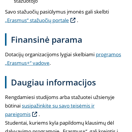
stažuotojo
Savo stažuočių pasiūlymus įmonės gali skelbti
„Erasmus“ stažuočių portale
.
Finansinė parama
Dotacijų organizacijoms lygiai skelbiami
programos
„Erasmus+“ vadove
.
Daugiau informacijos
Rengdamiesi studijoms arba stažuotei užsienyje
būtinai
susipažinkite su savo teisėmis ir
pareigomis
.
Studentai, kuriems kyla papildomų klausimų dėl
dalyvavimo programoje „Erasmus+“, gali kreiptis į