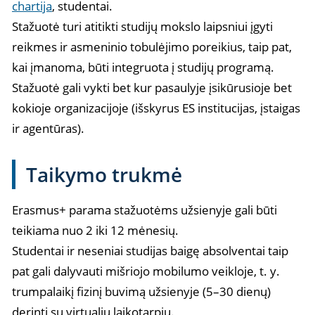
chartija
, studentai.
Stažuotė turi atitikti studijų mokslo laipsniui įgyti
reikmes ir asmeninio tobulėjimo poreikius, taip pat,
kai įmanoma, būti integruota į studijų programą.
Stažuotė gali vykti bet kur pasaulyje įsikūrusioje bet
kokioje organizacijoje (išskyrus ES institucijas, įstaigas
ir agentūras).
Taikymo trukmė
Erasmus+ parama stažuotėms užsienyje gali būti
teikiama nuo 2 iki 12 mėnesių.
Studentai ir neseniai studijas baigę absolventai taip
pat gali dalyvauti mišriojo mobilumo veikloje, t. y.
trumpalaikį fizinį buvimą užsienyje (5–30 dienų)
derinti su virtualiu laikotarpiu.