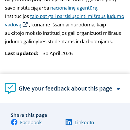
savo instituciją arba
nacionalinę agentūrą
.
Institucijos
taip pat gali parsisiųsdinti mišraus judumo
vadovą
, kuriame išsamiai nurodoma, kaip
aukštojo mokslo institucijos gali organizuoti mišraus
judumo galimybes studentams ir darbuotojams.
Last updated:
30 April 2026
Give your feedback about this page
Share this page
Facebook
LinkedIn