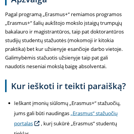
Pagal programą „Erasmus+“ remiamos programos
„Erasmus+“ šalių aukštojo mokslo įstaigų trumpųjų
bakalauro ir magistrantūros, taip pat doktorantūros
studijų studentų stažuotės (mokomoji ir kitokia
praktika) bet kur užsienyje esančioje darbo vietoje.
Galimybėmis stažuotis užsienyje taip pat gali
naudotis neseniai mokslą baigę absolventai.
Kur ieškoti ir teikti paraišką?
Ieškant įmonių siūlomų „Erasmus+“ stažuočių,
jums gali būti naudingas
„Erasmus“ stažuočių
portalas
, kurį sukūrė „Erasmus“ studentų
tinklas.