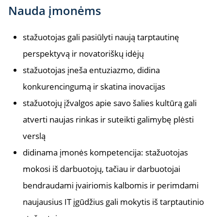
Nauda įmonėms
stažuotojas gali pasiūlyti naują tarptautinę
perspektyvą ir novatoriškų idėjų
stažuotojas įneša entuziazmo, didina
konkurencingumą ir skatina inovacijas
stažuotojų įžvalgos apie savo šalies kultūrą gali
atverti naujas rinkas ir suteikti galimybę plėsti
verslą
didinama įmonės kompetencija: stažuotojas
mokosi iš darbuotojų, tačiau ir darbuotojai
bendraudami įvairiomis kalbomis ir perimdami
naujausius IT įgūdžius gali mokytis iš tarptautinio