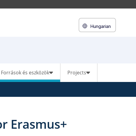
Hungarian
Források és eszközök
Projects
or Erasmus+