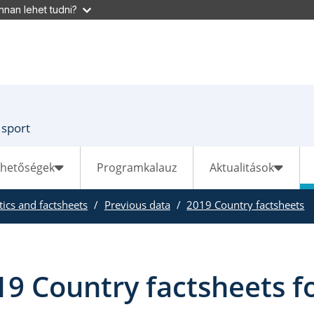
nan lehet tudni?
 sport
ehetőségek
Programkalauz
Aktualitások
stics and factsheets
Previous data
2019 Country factsheets
19 Country factsheets f