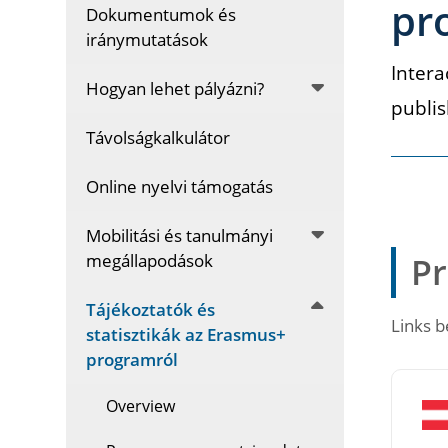
pr
Dokumentumok és
iránymutatások
Intera
Hogyan lehet pályázni?
publi
Távolságkalkulátor
Online nyelvi támogatás
Mobilitási és tanulmányi
megállapodások
Pr
Tájékoztatók és
Links b
statisztikák az Erasmus+
programról
Overview