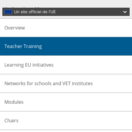
Skip to main content
Actions Jean Monnet
Un site officiel de l’UE
Overview
Teacher Training
Learning EU initiatives
Language:
français
Networks for schools and VET institutes
Menu
Erasmus+
Modules
EU programme for education, training, youth and sport
Fermer
Chairs
Vous êtes ici :
Accueil