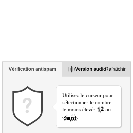
Veuillez ne pas poser de questions ou mettre de données
personnelles dans ce formulaire.
Si vous avez besoin de poser une question, veuillez utiliser
le
le formulaire de contact
sur ce site.
1. Cette page vous a-t-elle semblé utile?
Yes
Yes but
No
Vérification antispam
Version audio
Rafraîchir
Utilisez le curseur pour
sélectionner le nombre
le moins élevé:
ou
.