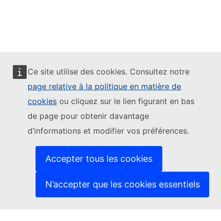
Bluesky
Facebook
Youtube
Ce site utilise des cookies. Consultez notre
Other networks
page relative à la politique en matière de
Contact
cookies
ou cliquez sur le lien figurant en bas
de page pour obtenir davantage
Report an IT vulnerability
Languages on our websites
d’informations et modifier vos préférences.
Cookies
Privacy policy
Legal notice
Accepter tous les cookies
N’accepter que les cookies essentiels