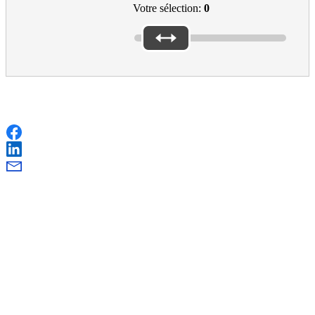
Votre sélection:
0
Share this page
Facebook
LinkedIn
Courriel
EAC Footer
Aide et contact
Comment soumettre une candidature
Erasmus+ et vos données
Foire aux questions
Give feedback on this page