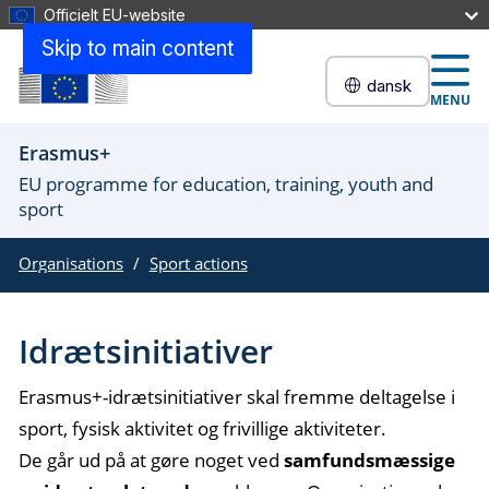
Officielt EU-website
Skip to main content
dansk
MENU
Erasmus+
EU programme for education, training, youth and
sport
Organisations
Sport actions
Idrætsinitiativer
Erasmus+-idrætsinitiativer skal fremme deltagelse i
sport, fysisk aktivitet og frivillige aktiviteter.
De går ud på at gøre noget ved
samfundsmæssige